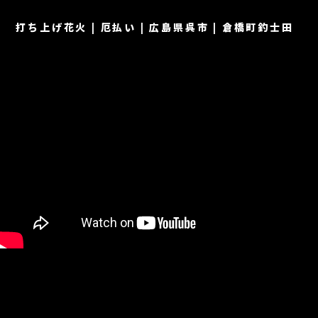
打ち上げ花火 | 厄払い | 広島県呉市 | 倉橋町釣士田